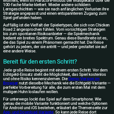
Moment, wenn im Hardcore-Modus der Multiplikator über die
100-fache Marke klettert. Wieder andere schildern
Lerngeschichten — wie sie nach anfänglichen Verlusten ihre
Strategie angepasst und einen entspannteren Zugang zum
Spiel gefunden haben.
Auffällig ist die Vielfalt der Spielertypen, die sich von Chicken
Road 2 angesprochen fühlen. Vom vorsichtigen Strategen
bis zum spontanen Risikoanbieter — die Spielmechanik
bedient ein breites Spektrum. Genau diese Bandbreite ist es,
die das Spiel zu einem Phänomen gemacht hat. Die Reise
gehört zu jedem, der sie antritt — und jeder gestaltet sie auf
eine andere Weise.
Bereit für den ersten Schritt?
Jede große Reise beginnt mit einem ersten Schritt. Vor dem
Echtgeld-Einsatz steht die Möglichkeit, das Spiel kostenlos
und ohne Risiko kennenzulernen. Die
Demo-Version im
Browser
nutzt dieselbe Mechanik wie die Echtgeld-Variante —
perfekte Vorbereitung für alle, die zum ersten Mal mit dem
mutigen Huhn loslaufen wollen.
Für unterwegs lockt das Spiel auf dem Smartphone. Wie
genau die mobile Variante funktioniert und welche Optionen
für Android und iOS bestehen, erläutert die Themenseite zur
App- und Download-Variante
. So kann jede Reise dort