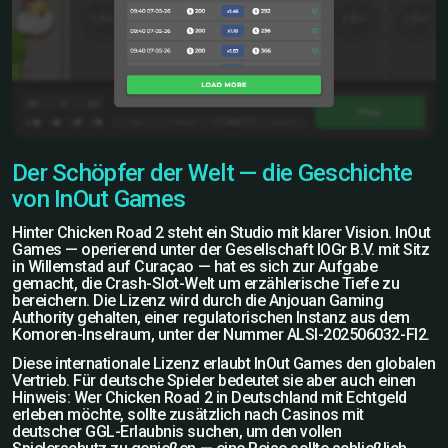
Der Schöpfer der Welt — die Geschichte
von InOut Games
Hinter Chicken Road 2 steht ein Studio mit klarer Vision. InOut
Games — operierend unter der Gesellschaft IOGr B.V. mit Sitz
in Willemstad auf Curaçao — hat es sich zur Aufgabe
gemacht, die Crash-Slot-Welt um erzählerische Tiefe zu
bereichern. Die Lizenz wird durch die Anjouan Gaming
Authority gehalten, einer regulatorischen Instanz aus dem
Komoren-Inselraum, unter der Nummer ALSI-202506032-FI2.
Diese internationale Lizenz erlaubt InOut Games den globalen
Vertrieb. Für deutsche Spieler bedeutet sie aber auch einen
Hinweis: Wer Chicken Road 2 in Deutschland mit Echtgeld
erleben möchte, sollte zusätzlich nach Casinos mit
deutscher GGL-Erlaubnis suchen, um den vollen