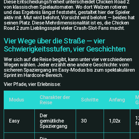
Diese Entscheidungsfreiheit unterscheidet Chicken Road 2
von klassischen Spielautomaten. Wo dort Walzen rotieren
und das Ergebnis längst feststeht, gestaltet hier der Spieler
aktiv mit. Mut wird belohnt, Vorsicht wird belohnt — beides hat
seinen Platz. Diese Mehrdimensionalität ist es, die Chicken
Road 2 zum Lieblingsspiel vieler Crash-Slot-Fans macht.
Vier Wege über die Straße — vier
Schwierigkeitsstufen, vier Geschichten
Wer sich auf die Reise begibt, kann unter vier verschiedenen
Wegen wählen. Jeder erzählt eine andere Geschichte: vom
sicheren Spaziergang im Easy-Modus bis zum spektakulären
Sprint im Hardcore-Bereich.
Vier Pfade, vier Erlebnisse:
Charakter der
M
Modus
Schritte
Anfang
Reise
G
Der
1
Easy
gemütliche
30
1,02x
f
Spaziergang