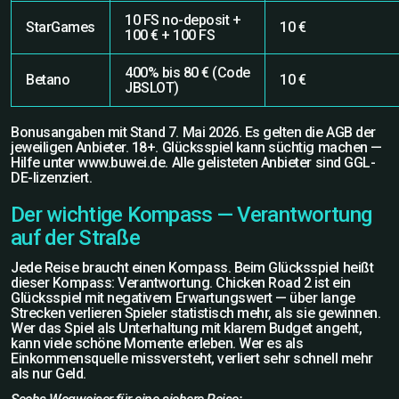
10 FS no-deposit +
StarGames
10 €
100 € + 100 FS
400% bis 80 € (Code
Betano
10 €
JBSLOT)
Bonusangaben mit Stand 7. Mai 2026. Es gelten die AGB der
jeweiligen Anbieter. 18+. Glücksspiel kann süchtig machen —
Hilfe unter www.buwei.de. Alle gelisteten Anbieter sind GGL-
DE-lizenziert.
Der wichtige Kompass — Verantwortung
auf der Straße
Jede Reise braucht einen Kompass. Beim Glücksspiel heißt
dieser Kompass: Verantwortung. Chicken Road 2 ist ein
Glücksspiel mit negativem Erwartungswert — über lange
Strecken verlieren Spieler statistisch mehr, als sie gewinnen.
Wer das Spiel als Unterhaltung mit klarem Budget angeht,
kann viele schöne Momente erleben. Wer es als
Einkommensquelle missversteht, verliert sehr schnell mehr
als nur Geld.