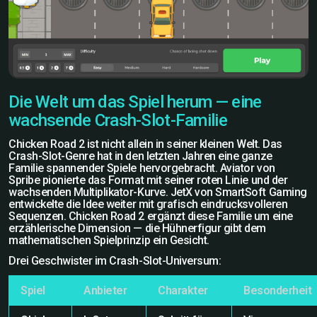
Die Welt um das Spiel herum — eine
wachsende Crash-Slot-Familie
Chicken Road 2 ist nicht allein in seiner kleinen Welt. Das
Crash-Slot-Genre hat in den letzten Jahren eine ganze
Familie spannender Spiele hervorgebracht. Aviator von
Spribe pionierte das Format mit seiner roten Linie und der
wachsenden Multiplikator-Kurve. JetX von SmartSoft Gaming
entwickelte die Idee weiter mit grafisch eindrucksvolleren
Sequenzen. Chicken Road 2 ergänzt diese Familie um eine
erzählerische Dimension — die Hühnerfigur gibt dem
mathematischen Spielprinzip ein Gesicht.
Drei Geschwister im Crash-Slot-Universum:
Spiel
Anbieter
Charakter
Besonderheit