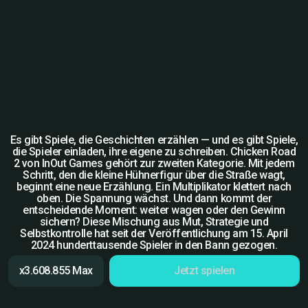
Es gibt Spiele, die Geschichten erzählen — und es gibt Spiele,
die Spieler einladen, ihre eigene zu schreiben. Chicken Road
2 von InOut Games gehört zur zweiten Kategorie. Mit jedem
Schritt, den die kleine Hühnerfigur über die Straße wagt,
beginnt eine neue Erzählung. Ein Multiplikator klettert nach
oben. Die Spannung wächst. Und dann kommt der
entscheidende Moment: weiter wagen oder den Gewinn
sichern? Diese Mischung aus Mut, Strategie und
Selbstkontrolle hat seit der Veröffentlichung am 15. April
2024 hunderttausende Spieler in den Bann gezogen.
x3.608.855 Max
Jetzt spielen