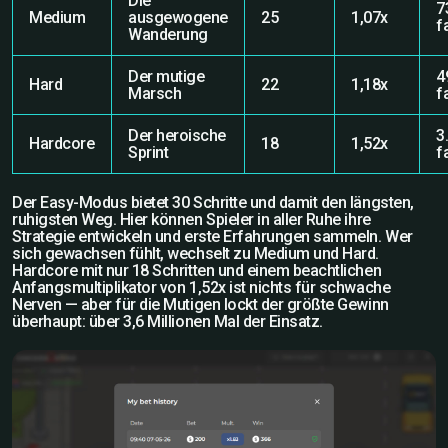
Die
7
Medium
ausgewogene
25
1,07x
f
Wanderung
Der mutige
4
Hard
22
1,18x
Marsch
f
Der heroische
3
Hardcore
18
1,52x
Sprint
f
Der Easy-Modus bietet 30 Schritte und damit den längsten,
ruhigsten Weg. Hier können Spieler in aller Ruhe ihre
Strategie entwickeln und erste Erfahrungen sammeln. Wer
sich gewachsen fühlt, wechselt zu Medium und Hard.
Hardcore mit nur 18 Schritten und einem beachtlichen
Anfangsmultiplikator von 1,52x ist nichts für schwache
Nerven — aber für die Mutigen lockt der größte Gewinn
überhaupt: über 3,6 Millionen Mal der Einsatz.